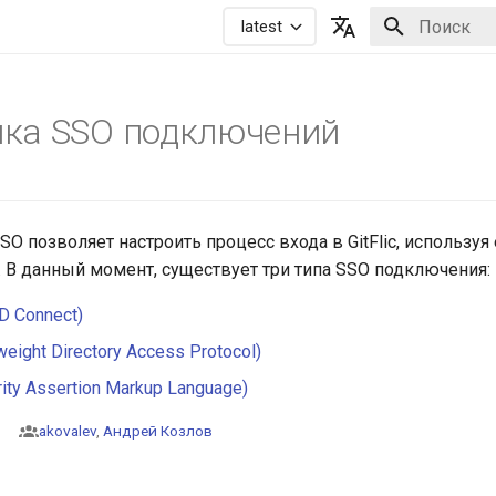
latest
Инициализа
Русский
English
ка SSO подключений
O позволяет настроить процесс входа в GitFlic, использу
. В данный момент, существует три типа SSO подключения:
D Connect)
eight Directory Access Protocol)
ity Assertion Markup Language)
.
akovalev
,
Андрей Козлов