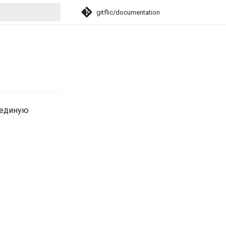
gitflic/documentation
ция поиска
я единую