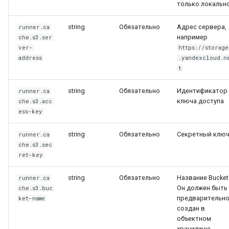
только локальн
string
Обязательно
Адрес сервера,
runner.ca
например
che.s3.ser
ver-
https://storage
address
.yandexcloud.n
t
string
Обязательно
Идентификатор
runner.ca
ключа доступа
che.s3.acc
ess-key
string
Обязательно
Секретный клю
runner.ca
che.s3.sec
ret-key
string
Обязательно
Название Bucket
runner.ca
Он должен быть
che.s3.buc
предварительн
ket-name
создан в
объектном
хранилище