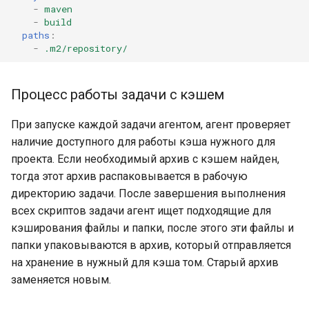
платформой
-
maven
-
build
Методы для Файлов
paths
:
Платформенная инженер
-
.m2/repository/
как следующий уровень
Методы для CI/CD
зрелости DevOps-контур
Процесс работы задачи с кэшем
Самообслуживание и
снижение когнитивной
При запуске каждой задачи агентом, агент проверяет
нагрузки разработчиков
наличие доступного для работы кэша нужного для
через платформенный
проекта. Если необходимый архив с кэшем найден,
контур
тогда этот архив распаковывается в рабочую
директорию задачи. После завершения выполнения
Подготовка ядра будуще
всех скриптов задачи агент ищет подходящие для
IDP-стандарта
кэширования файлы и папки, после этого эти файлы и
папки упаковываются в архив, который отправляется
на хранение в нужный для кэша том. Старый архив
заменяется новым.