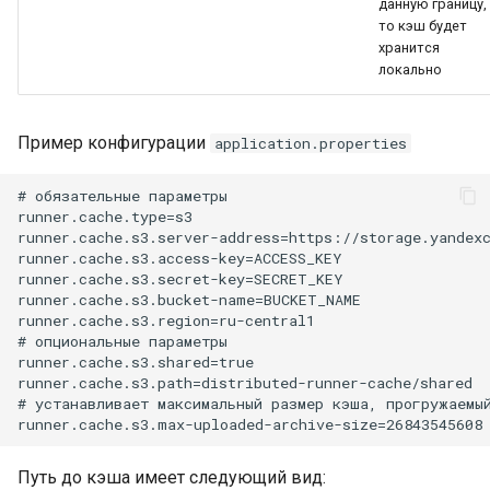
данную границу,
то кэш будет
хранится
локально
Пример конфигурации
application.properties
# обязательные параметры

runner.cache.type=s3

runner.cache.s3.server-address=https://storage.yandexc
runner.cache.s3.access-key=ACCESS_KEY

runner.cache.s3.secret-key=SECRET_KEY

runner.cache.s3.bucket-name=BUCKET_NAME

runner.cache.s3.region=ru-central1

# опциональные параметры

runner.cache.s3.shared=true

runner.cache.s3.path=distributed-runner-cache/shared

# устанавливает максимальный размер кэша, прогружаемый
Путь до кэша имеет следующий вид: