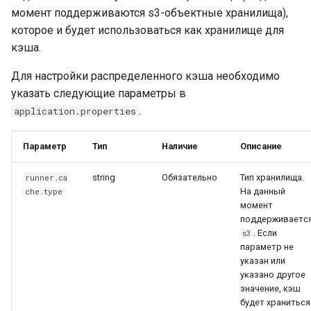
момент поддерживаются s3-объектные хранилища),
которое и будет использоваться как хранилище для
кэша.
Для настройки распределенного кэша необходимо
указать следующие параметры в
.
application.properties
Параметр
Тип
Наличие
Описание
string
Обязательно
Тип хранилища.
runner.ca
На данный
che.type
момент
поддерживаетс
. Если
s3
параметр не
указан или
указано другое
значение, кэш
будет храниться