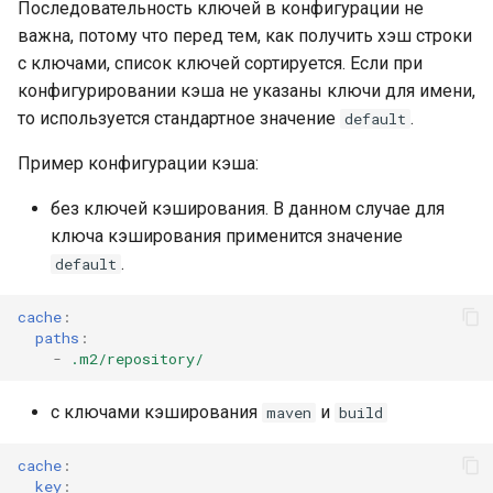
Последовательность ключей в конфигурации не
инженерном контуре
Масштабирование
RubyGem
важна, потому что перед тем, как получить хэш строки
инженерного потока на
Методы для Окружений
Push-операции
с ключами, список ключей сортируется. Если при
несколько команд и
Импортонезависимый и
Cargo
конфигурировании кэша не указаны ключи для имени,
продуктов
локально контролируем
Методы для Пользователя
то используется стандартное значение
.
default
контур разработки
Conda
Снижение потерь на руч
Методы для Проблем
Пример конфигурации кэша:
координации между
РБПО как встроенная
Conan
разработкой, ревью и
инженерная практика, а 
без ключей кэширования. В данном случае для
Методы для Проектов
выпуском
внешний бумажный
ключа кэширования применится значение
процесс
.
default
Методы для Реестра
Поддержка типовых
пакетов
сценариев изменения
Масштабирование
cache
:
инженерных практик на
paths
:
Методы для Репозиториев
-
.m2/repository/
несколько команд,
реестра
контуров и продуктов
с ключами кэширования
и
maven
build
Методы для Релизов
Снижение стоимости
cache
:
владения инженерной
Методы для Тегов
key
: