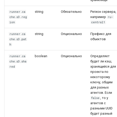
string
Обязательно
Регион сервера,
runner.ca
например
che.s3.reg
ru-
ion
central1
string
Опционально
Префикс для
runner.ca
объектов
che.s3.pat
h
boolean
Опционально
Определяет
runner.ca
будет ли кэш,
che.s3.sha
хранящийся для
red
проекта по
некоторому
ключу, общим
для разных
агентов. Если
, то у
false
агентов с
разными UUID
будет разный