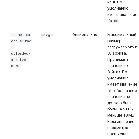
кэш. По
умолчанию
имеет значение
false
integer
Опционально
Максимальный
runner.ca
размер
che.s3.max
загружаемого в
-
S3 архива.
uploaded-
Принимает
archive-
значение в
size
байтах. По
умолчанию
имеет значение
5 ГБ. Указанное
значение не
должно быть
больше 5 ГБ и
меньше 10 МБ.
Если значение
параметра
превысило