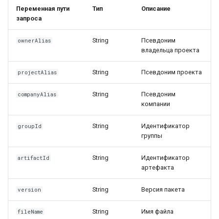
Переменная пути
Тип
Описание
запроса
String
Псевдоним
ownerAlias
владельца проекта
String
Псевдоним проекта
projectAlias
String
Псевдоним
companyAlias
компании
String
Идентификатор
groupId
группы
String
Идентификатор
artifactId
артефакта
String
Версия пакета
version
String
Имя файла
fileName