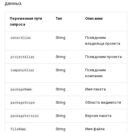
данных.
Переменная пути
Тип
Описание
запроса
String
Псевдоним
ownerAlias
владельца проекта
String
Псевдоним проекта
projectAlias
String
Псевдоним
companyAlias
компании
String
Имя пакета
packageName
String
Область видимости
paсkageScope
String
Версия пакета
packageVersion
String
Имя файла
fileName