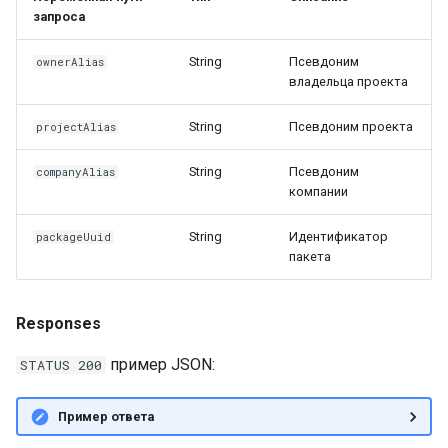
Публикация Cran пакета
запроса
Скачивание Cran пакета
String
Псевдоним
ownerAlias
владельца проекта
Публикация Gem пакета
String
Псевдоним проекта
projectAlias
Скачивание Gem пакета
String
Псевдоним
companyAlias
компании
Публикация Cargo пакета
String
Идентификатор
packageUuid
Скачивание Cargo пакета
пакета
Публикация Conda пакета
Responses
Скачивание Conda пакета
пример JSON:
STATUS 200
Пример ответа