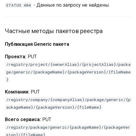
- Данные по запросу не найдены.
STATUS 404
Частные методы пакетов реестра
Публикация Generic пакета
Проекта:
PUT
/registry/project/{ownerAlias}/{projectAlias}/packa
ge/generic/{packageName}/{packageVersion}/{fileName
}
Компании:
PUT
/registry/company/{companyAlias}/package/generic/{p
ackageName}/{packageVersion}/{fileName}
Всего сервиса:
PUT
/registry/package/generic/{packageName}/{packageVer
sion}/{fileName}