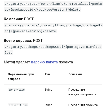
/registry/project/{ownerAlias}/{projectAlias}/packa
ge/{packageUuid}/{packageVersion}/delete
Компании:
POST
/registry/company/{companyAlias}/package/{packageUu
id}/{packageVersion}/delete
Всего сервиса:
POST
/registry/package/{packageUuid}/{packageVersion}/de
lete
Метод удаляет
версию
пакета
проекта
Переменная пути
Тип
Описание
запроса
String
Псевдоним
ownerAlias
владельца проекта
String
Псевдоним проекта
projectAlias