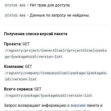
- Нет прав для доступа.
STATUS 403
- Данные по запросу не найдены.
STATUS 404
Получение списка версий пакета
Проекта:
GET
/registry/project/{ownerAlias}/{projectAlias}/packa
ge/{packageUuid}/version-list
Компании:
GET
/registry/company/{companyAlias}/package/{packageUu
id}/version-list
Всего сервиса:
GET
/registry/package/{packageUuid}/version-list
Запрос возвращает информацию о
версиях
пакета и