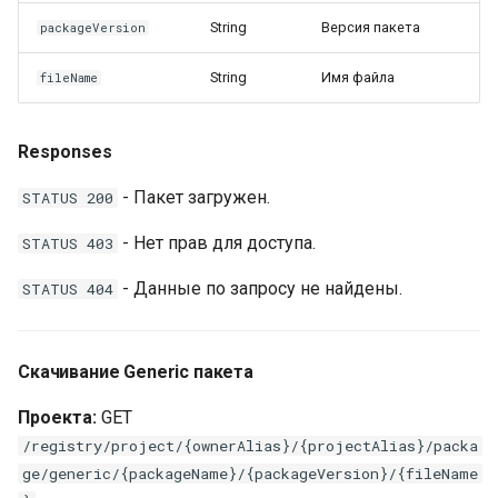
String
Версия пакета
packageVersion
String
Имя файла
fileName
Responses
- Пакет загружен.
STATUS 200
- Нет прав для доступа.
STATUS 403
- Данные по запросу не найдены.
STATUS 404
Скачивание Generic пакета
Проекта:
GET
/registry/project/{ownerAlias}/{projectAlias}/packa
ge/generic/{packageName}/{packageVersion}/{fileName