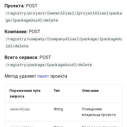
Проекта:
POST
/registry/project/{ownerAlias}/{projectAlias}/packa
ge/{packageUuid}/delete
Компании:
POST
/registry/company/{companyAlias}/package/{packageUu
id}/delete
Всего сервиса:
POST
/registry/package/{packageUuid}/delete
Метод удаляет
пакет
проекта
Переменная пути
Тип
Описание
запроса
String
Псевдоним
ownerAlias
владельца проекта