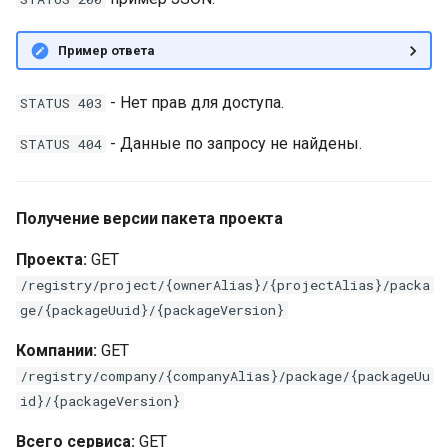
Пример ответа
- Нет прав для доступа.
STATUS 403
- Данные по запросу не найдены.
STATUS 404
Получение версии пакета проекта
Проекта:
GET
/registry/project/{ownerAlias}/{projectAlias}/packa
ge/{packageUuid}/{packageVersion}
Компании:
GET
/registry/company/{companyAlias}/package/{packageUu
id}/{packageVersion}
Всего сервиса:
GET