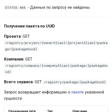
платформой
- Данные по запросу не найдены.
STATUS 404
Скачивание NuGet пакета
Платформенная инженер
как следующий уровень
Создание Composer
зрелости DevOps-контур
Получение пакета по UUID
пакета по тегу
Проекта:
GET
Самообслуживание и
Публикация Composer
/registry/project/{ownerAlias}/{projectAlias}/packa
снижение когнитивной
пакета
ge/{packageUuid}
нагрузки разработчиков
через платформенный
Скачивание Composer
Компании:
GET
контур
пакета
/registry/company/{companyAlias}/package/{packageUu
id}
Подготовка ядра будуще
Публикация OneScript
IDP-стандарта
Всего сервиса:
пакета
GET
/registry/package/{packageUuid}
Запрос возвращает информацию о
пакете
указанной
Скачивание OneScript
сущности
пакета
Переменная пути
Тип
Описание