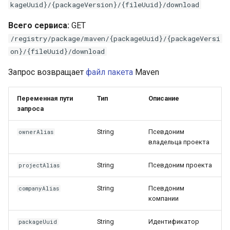
kageUuid}/{packageVersion}/{fileUuid}/download
Всего сервиса:
GET
/registry/package/maven/{packageUuid}/{packageVersi
on}/{fileUuid}/download
Запрос возвращает
файл
пакета
Maven
Переменная пути
Тип
Описание
запроса
String
Псевдоним
ownerAlias
владельца проекта
String
Псевдоним проекта
projectAlias
String
Псевдоним
companyAlias
компании
String
Идентификатор
packageUuid