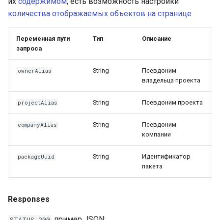
их
содержимом
, есть возможность настройки
количества отображаемых объектов на странице
Переменная пути
Тип
Описание
запроса
String
Псевдоним
ownerAlias
владельца проекта
String
Псевдоним проекта
projectAlias
String
Псевдоним
companyAlias
компании
String
Идентификатор
packageUuid
пакета
Responses
пример JSON:
STATUS 200