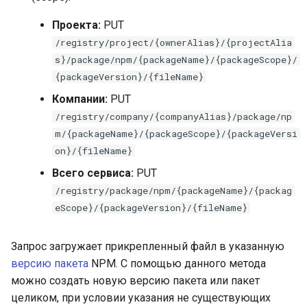
Проекта:
PUT
/registry/project/{ownerAlias}/{projectAlia
s}/package/npm/{packageName}/{packageScope}/
{packageVersion}/{fileName}
Компании:
PUT
/registry/company/{companyAlias}/package/np
m/{packageName}/{packageScope}/{packageVersi
on}/{fileName}
Всего сервиса:
PUT
/registry/package/npm/{packageName}/{packag
eScope}/{packageVersion}/{fileName}
Запрос загружает прикрепленный файл в указанную
версию
пакета
NPM. С помощью данного метода
можно создать новую версию пакета или пакет
целиком, при условии указания не существующих