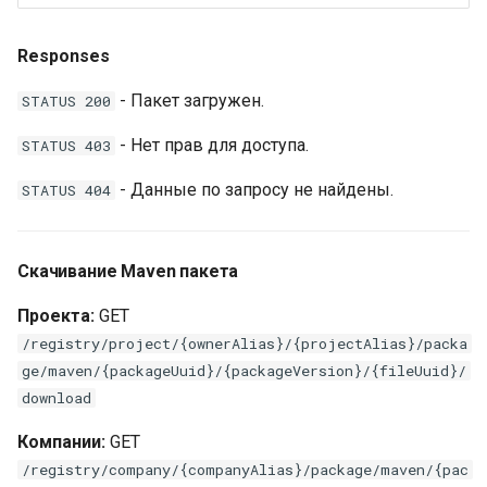
Responses
- Пакет загружен.
STATUS 200
- Нет прав для доступа.
STATUS 403
- Данные по запросу не найдены.
STATUS 404
Скачивание Maven пакета
Проекта:
GET
/registry/project/{ownerAlias}/{projectAlias}/packa
ge/maven/{packageUuid}/{packageVersion}/{fileUuid}/
download
Компании:
GET
/registry/company/{companyAlias}/package/maven/{pac