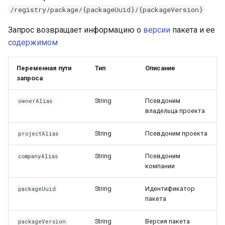
/registry/package/{packageUuid}/{packageVersion}
Запрос возвращает информацию о
версии
пакета и ее
содержимом
Переменная пути
Тип
Описание
запроса
String
Псевдоним
ownerAlias
владельца проекта
String
Псевдоним проекта
projectAlias
String
Псевдоним
companyAlias
компании
String
Идентификатор
packageUuid
пакета
String
Версия пакета
packageVersion