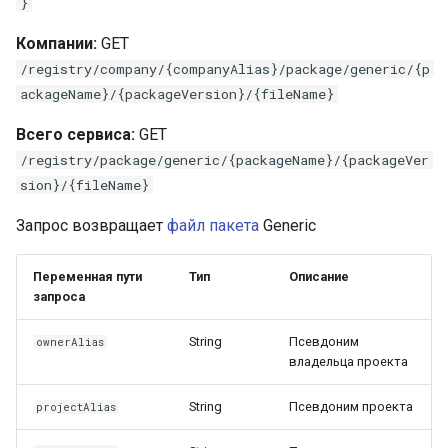
}
Компании:
GET
/registry/company/{companyAlias}/package/generic/{p
ackageName}/{packageVersion}/{fileName}
Всего сервиса:
GET
/registry/package/generic/{packageName}/{packageVer
sion}/{fileName}
Запрос возвращает
файл
пакета
Generic
Переменная пути
Тип
Описание
запроса
String
Псевдоним
ownerAlias
владельца проекта
String
Псевдоним проекта
projectAlias