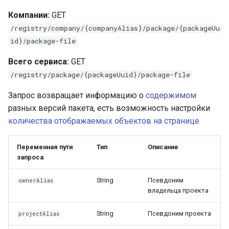
Компании:
GET
/registry/company/{companyAlias}/package/{packageUu
id}/package-file
Всего сервиса:
GET
/registry/package/{packageUuid}/package-file
Запрос возвращает информацию о
содержимом
разных версий пакета, есть возможность настройки
количества отображаемых объектов на странице
Переменная пути
Тип
Описание
запроса
String
Псевдоним
ownerAlias
владельца проекта
String
Псевдоним проекта
projectAlias