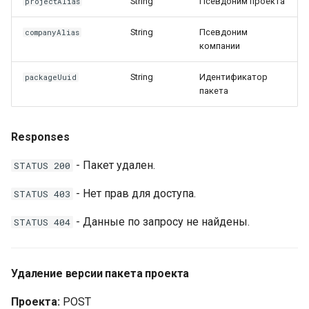
String
Псевдоним проекта
projectAlias
String
Псевдоним
companyAlias
компании
String
Идентификатор
packageUuid
пакета
Responses
- Пакет удален.
STATUS 200
- Нет прав для доступа.
STATUS 403
- Данные по запросу не найдены.
STATUS 404
Удаление версии пакета проекта
Проекта:
POST