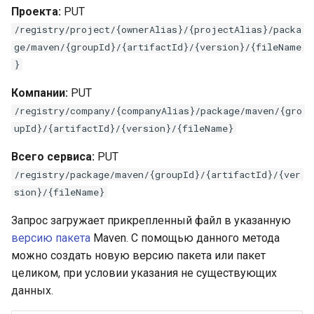
Проекта:
PUT
/registry/project/{ownerAlias}/{projectAlias}/packa
ge/maven/{groupId}/{artifactId}/{version}/{fileName
}
Компании:
PUT
/registry/company/{companyAlias}/package/maven/{gro
upId}/{artifactId}/{version}/{fileName}
Всего сервиса:
PUT
/registry/package/maven/{groupId}/{artifactId}/{ver
sion}/{fileName}
Запрос загружает прикрепленный файл в указанную
версию
пакета
Maven. С помощью данного метода
можно создать новую версию пакета или пакет
целиком, при условии указания не существующих
данных.