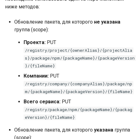
ниже методов:
Обновление пакета, для которого
не указана
группа (scope):
Проекта:
PUT
/registry/project/{ownerAlias}/{projectAlia
s}/package/npm/{packageName}/{packageVersion
}/{fileName}
Компании:
PUT
/registry/company/{companyAlias}/package/np
m/{packageName}/{packageVersion}/{fileName}
Всего сервиса:
PUT
/registry/package/npm/{packageName}/{packag
eVersion}/{fileName}
Обновление пакета, для которого
указана
группа
(scope):