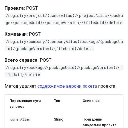
Проекта:
POST
/registry/project/{ownerAlias}/{projectAlias}/packa
ge/{packageUuid}/{packageVersion}/{fileUuid}/delete
Компании:
POST
/registry/company/{companyAlias}/package/{packageUu
id}/{packageVersion}/{fileUuid}/delete
Всего сервиса:
POST
/registry/package/{packageUuid}/{packageVersion}/{f
ileUuid}/delete
Метод удаляет
содержимое
версии
пакета
проекта
Переменная пути
Тип
Описание
запроса
String
Псевдоним
ownerAlias
владельца проекта