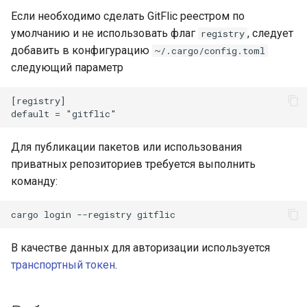
платформой
Если необходимо сделать GitFlic реестром по
Методы для Файлов
умолчанию и не использовать флаг
, следует
registry
Платформенная инженер
добавить в конфигурацию
~/.cargo/config.toml
как следующий уровень
Методы для CI/CD
следующий параметр
зрелости DevOps-контур
[registry]

Самообслуживание и
снижение когнитивной
нагрузки разработчиков
Для публикации пакетов или использования
через платформенный
приватных репозиториев требуется выполнить
контур
команду:
Подготовка ядра будуще
IDP-стандарта
В качестве данных для авторизации используется
транспортный токен
.