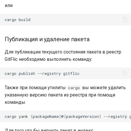
или
Публикация и удаление пакета
Для публикации текущего состояния пакета в реестр
GitFlic необходимо выполнить команду:
cargo
publish
--registry
Также при помощи утилиты
вы можете удалить
cargo
указанную версию пакета из реестра при помощи
команды:
cargo
yank
{
packageName
}
@
{
packageVersion
}
--registry
Для того что бы вернуть пакет в индекс