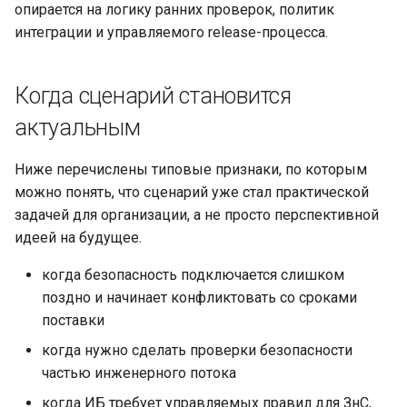
опирается на логику ранних проверок, политик
Масштабирование
RubyGem
интеграции и управляемого release-процесса.
инженерного потока на
Методы для Окружений
StarVault
Push-операции
несколько команд и
Cargo
продуктов
Методы для Пользователя
Использование ИИ-
Когда сценарий становится
агентов
Conda
Снижение потерь на ручной
актуальным
Методы для Проблем
координации между
Окружения
Conan
разработкой, ревью и
Ниже перечислены типовые признаки, по которым
Методы для Проектов
выпуском
можно понять, что сценарий уже стал практической
Компоненты
задачей для организации, а не просто перспективной
Методы для Реестра
Поддержка типовых
идеей на будущее.
пакетов
Подмодули
сценариев изменения
когда безопасность подключается слишком
Методы для Репозиториев
Интеграция с Kubernetes
поздно и начинает конфликтовать со сроками
реестра
поставки
когда нужно сделать проверки безопасности
Методы для Релизов
частью инженерного потока
Методы для Тегов
когда ИБ требует управляемых правил для ЗнС,