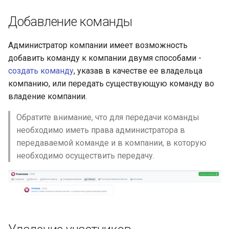
инженерном контуре
Масштабирование
RubyGem
Добавление команды
инженерного потока на
Методы для Окружений
StarVault
Push-операции
несколько команд и
Импортонезависимый и
Cargo
продуктов
локально контролируем
Администратор компании имеет возможность
Методы для Пользователя
Использование ИИ-
контур разработки
добавить команду к компании двумя способами -
агентов
Conda
Снижение потерь на руч
создать команду
, указав в качестве ее владельца
Методы для Проблем
координации между
РБПО как встроенная
компанию, или передать существующую команду во
Окружения
Conan
разработкой, ревью и
инженерная практика, а 
владение компании.
Методы для Проектов
выпуском
внешний бумажный
Компоненты
Обратите внимание, что для передачи команды
процесс
Методы для Реестра
необходимо иметь права администратора в
Поддержка типовых
пакетов
Подмодули
передаваемой команде и в компании, в которую
сценариев изменения
Масштабирование
необходимо осуществить передачу.
инженерных практик на
Методы для Репозиториев
Интеграция с Kubernetes
несколько команд,
реестра
контуров и продуктов
Методы для Релизов
Снижение стоимости
владения инженерной
Методы для Тегов