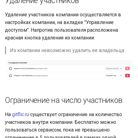
Удаление участников
платформой
Методы для Файлов
Удаление участников компании осуществляется в
Платформенная инженер
настройках компании, на вкладке "Управление
как следующий уровень
Методы для CI/CD
доступом". Напротив пользователя расположена
зрелости DevOps-контур
красная кнопка удаления из компании.
Самообслуживание и
Из компании невозможно удалить ее владельца
снижение когнитивной
нагрузки разработчиков
через платформенный
контур
Подготовка ядра будуще
IDP-стандарта
Ограничение на число участников
На
gitflic.ru
существует ограничение на количество
участников внутри компании. Бесплатно можно
пользоваться сервисом, пока не превышено
ограничение в 5 пользователей в рамках одной