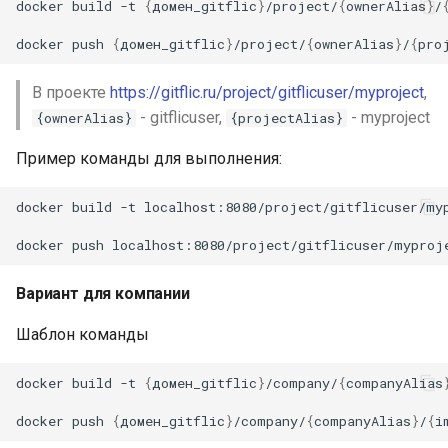
docker
build
-t
{
домен_gitflic
}
/project/
{
ownerAlias
}
/
docker
push
{
домен_gitflic
}
/project/
{
ownerAlias
}
/
{
pro
В проекте
https://gitflic.ru/project/gitflicuser/myproject
,
- gitflicuser,
- myproject
{ownerAlias}
{projectAlias}
Пример команды для выполнения:
docker
build
-t
localhost:8080/project/gitflicuser/my
docker
push
Вариант для компании
Шаблон команды
docker
build
-t
{
домен_gitflic
}
/company/
{
companyAlias
docker
push
{
домен_gitflic
}
/company/
{
companyAlias
}
/
{
i