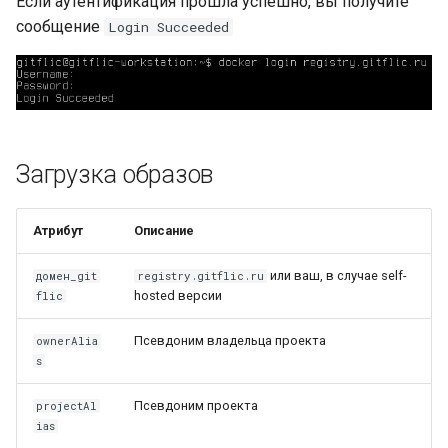
Если аутентификация прошла успешно, вы получите
платформой
Проверка мульти-
сообщение
Login Succeeded
архитектурных образов
Методы для Файлов
Платформенная инженер
как следующий уровень
Запуск образов на разных
Методы для CI/CD
зрелости DevOps-контур
архитектурах
Самообслуживание и
Удаление образов
Загрузка образов
снижение когнитивной
нагрузки разработчиков
через платформенный
Атрибут
Описание
контур
или ваш, в случае self-
домен_git
registry.gitflic.ru
Подготовка ядра будуще
hosted версии
flic
IDP-стандарта
Псевдоним владельца проекта
ownerAlia
s
Псевдоним проекта
projectAl
ias