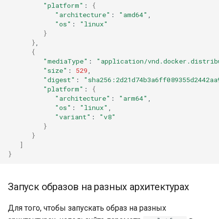
"platform"
:
{
"architecture"
:
"amd64"
"os"
:
"linux"
}
}
{
"mediaType"
:
"application/vnd.docker.distrib
"size"
:
529
"digest"
:
"sha256:2d21d74b3a6ff089355d2442aa
"platform"
:
{
"architecture"
:
"arm64"
"os"
:
"linux"
"variant"
:
"v8"
}
}
]
}
Запуск образов на разных архитектурах
Для того, чтобы запускать образ на разных