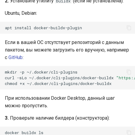
2.
Установите утилиту
(если не установлена):
buildx
Ubuntu, Debian:
apt
install
Если в вашей ОС отсутствует репозиторий с данным
пакетом, вы можете загрузить его вручную, например
с
GitHub
:
mkdir
-p
~/.docker/cli-plugins

curl
-sLo
~/.docker/cli-plugins/docker-buildx
"https:
chmod
+x
При использовании Docker Desktop, данный шаг
можно пропустить.
3.
Проверьте наличие билдера (конструктора):
docker
buildx