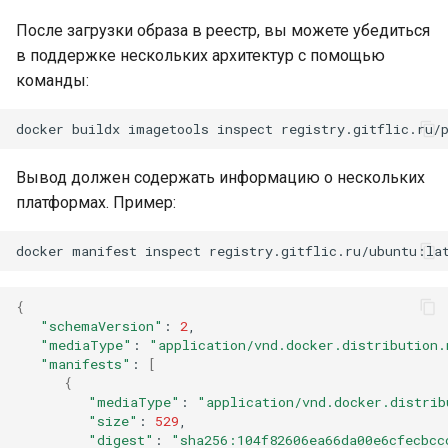
После загрузки образа в реестр, вы можете убедиться
в поддержке нескольких архитектур с помощью
команды:
docker
buildx
imagetools
inspect
registry.gitflic.ru/
Вывод должен содержать информацию о нескольких
платформах. Пример:
docker
manifest
inspect
{
"schemaVersion"
:
2
"mediaType"
:
"application/vnd.docker.distribution
"manifests"
:
[
{
"mediaType"
:
"application/vnd.docker.distrib
"size"
:
529
"digest"
:
"sha256:104f82606ea66da00e6cfecbcc