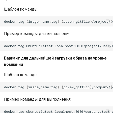
Шаблон команды:
docker
tag
{
image_name:tag
}
{
домен_gitflic
}
/project/
{
Пример команды для выполнения:
docker
tag
ubuntu:latest
Вариант для дальнейшей загрузки образа на уровне
компании
Шаблон команды:
docker
tag
{
image_name:tag
}
{
домен_gitflic
}
/company/
{
Пример команды для выполнения:
docker
tag
ubuntu:latest