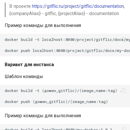
В проекте
https://gitflic.ru/project/gitflic/documentation
,
{companyAlias} - gitflic, {projectAlias} - documentation
Пример команды для выполнения
docker
build
-t
localhost:8080/project/gitflic/docs/m
docker
push
Вариант для инстанса
Шаблон команды
docker
build
-t
{
домен_gitflic
}
/
{
image_name:tag
}
.

docker
push
{
домен_gitflic
}
/
{
image_name:tag
}
Пример команды для выполнения
docker
build
-t
localhost:8080/my-docker:1.0.1
.
