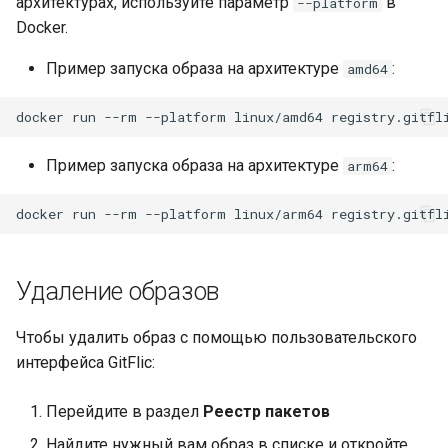
архитектурах, используйте параметр
в
--platform
Docker.
Пример запуска образа на архитектуре
:
amd64
docker
run
--rm
--platform
linux/amd64
registry.gitfl
Пример запуска образа на архитектуре
:
arm64
docker
run
--rm
--platform
linux/arm64
registry.gitfl
Удаление образов
Чтобы удалить образ с помощью пользовательского
интерфейса GitFlic:
Перейдите в раздел
Реестр пакетов
Найдите нужный вам образ в списке и откройте