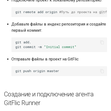
Подключите проект к локальному репозиторию:
платформой
Методы для Файлов
git
remote
add
origin
#Путь до проекта на gitfl
Платформенная инженер
как следующий уровень
Методы для CI/CD
Добавьте файлы в индекс репозитория и создайте
зрелости DevOps-контур
первый коммит.
Самообслуживание и
git
add.
снижение когнитивной
git
commit
-m
"Initial commit"
нагрузки разработчиков
через платформенный
Отправьте файлы в проект на GitFlic
контур
git
push
origin
Подготовка ядра будуще
IDP-стандарта
Создание и подключение агента
GitFlic Runner