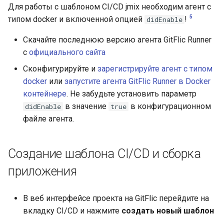
Для работы с шаблоном CI/CD jmix необходим агент с
5
типом docker и включенной опцией
!
didEnable
Скачайте последнюю версию агента GitFlic Runner
с
официального сайта
Сконфигурируйте и
зарегистрируйте агент с типом
docker
или
запустите агента GitFlic Runner в Docker
контейнере
. Не забудьте установить параметр
в значение
в конфигурационном
didEnable
true
файле агента.
Создание шаблона CI/CD и сборка
приложения
В веб интерфейсе проекта на GitFlic перейдите на
вкладку CI/CD и нажмите
создать новый шаблон