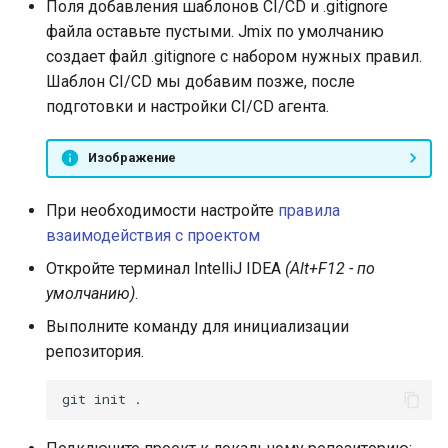
Поля добавления шаблонов CI/CD и .gitignore
инженерном контуре
Масштабирование
RubyGem
файла оставьте пустыми. Jmix по умолчанию
инженерного потока на
Методы для Окружений
StarVault
Push-операции
создает файл .gitignore с набором нужных правил.
несколько команд и
Импортонезависимый и
Cargo
Шаблон CI/CD мы добавим позже, после
продуктов
локально контролируем
Методы для Пользователя
Использование ИИ-
подготовки и настройки CI/CD агента.
контур разработки
агентов
Conda
Снижение потерь на руч
Методы для Проблем
координации между
Изображение
РБПО как встроенная
Окружения
Conan
разработкой, ревью и
инженерная практика, а 
Методы для Проектов
выпуском
внешний бумажный
При необходимости настройте
правила
Компоненты
процесс
взаимодействия с проектом
Методы для Реестра
Поддержка типовых
пакетов
Подмодули
Откройте терминал IntelliJ IDEA
(Alt+F12 - по
сценариев изменения
Масштабирование
умолчанию)
.
инженерных практик на
Методы для Репозиториев
Интеграция с Kubernetes
Выполните команду для инициализации
несколько команд,
реестра
репозитория.
контуров и продуктов
Методы для Релизов
git
init
Снижение стоимости
владения инженерной
Методы для Тегов