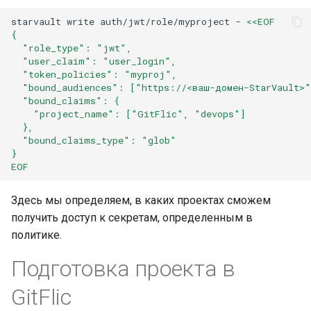
платформой
starvault
write
auth/jwt/role/myproject
-
<<EOF
Методы для Файлов
{
Платформенная инженер
  "role_type": "jwt",
как следующий уровень
Методы для CI/CD
  "user_claim": "user_login",
зрелости DevOps-контур
  "token_policies": "myproj",
  "bound_audiences": ["https://<ваш-домен-StarVault>"
  "bound_claims": {
Самообслуживание и
    "project_name": ["GitFlic", "devops"]
снижение когнитивной
  },
нагрузки разработчиков
  "bound_claims_type": "glob"
через платформенный
}
EOF
контур
Здесь мы определяем, в каких проектах сможем
Подготовка ядра будуще
получить доступ к секретам, определенным в
IDP-стандарта
политике.
Подготовка проекта в
GitFlic