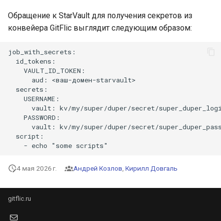
Обращение к StarVault для получения секретов из
конвейера GitFlic выглядит следующим образом:
job_with_secrets:

  id_tokens:

    VAULT_ID_TOKEN:

      aud: <ваш-домен-starvault>

  secrets:

    USERNAME:

      vault: kv/my/super/duper/secret/super_duper_logi
    PASSWORD:

      vault: kv/my/super/duper/secret/super_duper_pass
  script:

4 мая 2026 г.
Андрей Козлов
,
Кирилл Довгаль
gitflic.ru