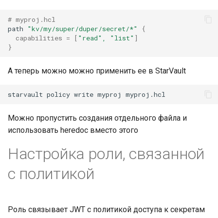
инженерном контуре
Масштабирование
RubyGem
инженерного потока на
# myproj.hcl
Методы для Окружений
Push-операции
path
"kv/my/super/duper/secret/*"
{
несколько команд и
Импортонезависимый и
Cargo
capabilities
=
[
"read", "list"
]
продуктов
локально контролируем
Методы для Пользователя
}
контур разработки
Conda
Снижение потерь на руч
Методы для Проблем
А теперь можно можно применить ее в StarVault
координации между
РБПО как встроенная
Conan
разработкой, ревью и
инженерная практика, а 
Методы для Проектов
starvault
policy
write
myproj
выпуском
внешний бумажный
процесс
Методы для Реестра
Можно пропустить создания отдельного файла и
Поддержка типовых
пакетов
использовать heredoc вместо этого
сценариев изменения
Масштабирование
инженерных практик на
Настройка роли, связанной
Методы для Репозиториев
несколько команд,
реестра
с политикой
контуров и продуктов
Методы для Релизов
Снижение стоимости
владения инженерной
Роль связывает JWT с политикой доступа к секретам
Методы для Тегов