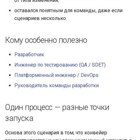
от типа изменения;
инженерном контуре
RubyGem
оставался понятным для команды, даже если
Методы для Окружений
StarVault
Push-операции
сценариев несколько.
Импортонезависимый и
Cargo
локально контролируемый
Методы для Пользователя
Использование ИИ-
контур разработки
агентов
Conda
Кому особенно полезно
Методы для Проблем
РБПО как встроенная
Окружения
Conan
Разработчик
инженерная практика, а не
Методы для Проектов
Инженер по тестированию (QA / SDET)
внешний бумажный
Компоненты
процесс
Платформенный инженер / DevOps
Методы для Реестра
пакетов
Подмодули
Руководитель команды разработки
Масштабирование
инженерных практик на
Методы для Репозиториев
Интеграция с Kubernetes
несколько команд,
реестра
Один процесс — разные точки
контуров и продуктов
запуска
Методы для Релизов
Снижение стоимости
Основа этого сценария в том, что конвейер
владения инженерной
Методы для Тегов