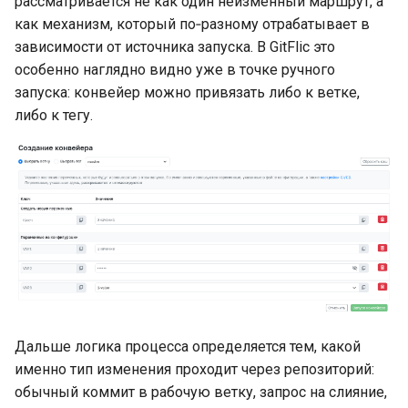
рассматривается не как один неизменный маршрут, а
платформой
как механизм, который по‑разному отрабатывает в
Методы для Файлов
Платформенная инженерия
зависимости от источника запуска. В GitFlic это
как следующий уровень
особенно наглядно видно уже в точке ручного
Методы для CI/CD
зрелости DevOps-контура
запуска: конвейер можно привязать либо к ветке,
либо к тегу.
Самообслуживание и
снижение когнитивной
нагрузки разработчиков
через платформенный
контур
Подготовка ядра будущего
IDP-стандарта
Дальше логика процесса определяется тем, какой
именно тип изменения проходит через репозиторий:
обычный коммит в рабочую ветку, запрос на слияние,