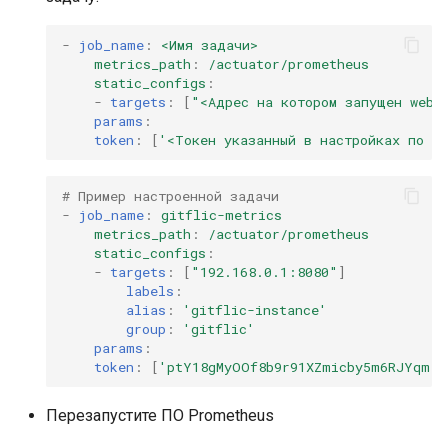
инженерном контуре
Масштабирование
RubyGem
инженерного потока на
-
job_name
:
<Имя задачи>
Методы для Окружений
StarVault
Push-операции
несколько команд и
Импортонезависимый и
metrics_path
:
/actuator/prometheus
Cargo
static_configs
:
продуктов
локально контролируем
Методы для Пользователя
Использование ИИ-
-
targets
:
[
"<Адрес
на
котором
запущен
web
контур разработки
агентов
params
:
Conda
Снижение потерь на руч
token
:
[
'<Токен
указанный
в
настройках
по
G
Методы для Проблем
координации между
РБПО как встроенная
Окружения
Conan
разработкой, ревью и
инженерная практика, а 
Методы для Проектов
# Пример настроенной задачи  
выпуском
внешний бумажный
-
job_name
:
gitflic-metrics
Компоненты
процесс
metrics_path
:
/actuator/prometheus
Методы для Реестра
static_configs
:
Поддержка типовых
пакетов
Подмодули
-
targets
:
[
"192.168.0.1:8080"
]
сценариев изменения
Масштабирование
labels
:
инженерных практик на
alias
:
'gitflic-instance'
Методы для Репозиториев
Интеграция с Kubernetes
group
:
'gitflic'
несколько команд,
реестра
params
:
контуров и продуктов
token
:
[
'ptY18gMyOOf8b9r91XZmicby5m6RJYqm'
]
Методы для Релизов
Снижение стоимости
Перезапустите ПО Prometheus
владения инженерной
Методы для Тегов