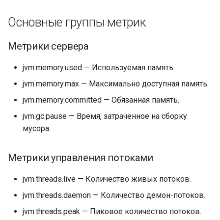
платформой
Методы для Файлов
Основные группы метрик
Платформенная инженер
как следующий уровень
Методы для CI/CD
Метрики сервера
зрелости DevOps-контур
jvm.memory.used — Используемая память.
Самообслуживание и
jvm.memory.max — Максимально доступная память.
снижение когнитивной
нагрузки разработчиков
jvm.memory.committed — Обязанная память.
через платформенный
jvm.gc.pause — Время, затраченное на сборку
контур
мусора.
Подготовка ядра будуще
IDP-стандарта
Метрики управления потоками
jvm.threads.live — Количество живых потоков.
jvm.threads.daemon — Количество демон-потоков.
jvm.threads.peak — Пиковое количество потоков.