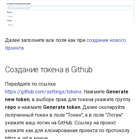
инженерном контуре
Масштабирование
RubyGem
инженерного потока на
Методы для Окружений
StarVault
Push-операции
несколько команд и
Импортонезависимый и
Cargo
продуктов
локально контролируем
Методы для Пользователя
Использование ИИ-
контур разработки
агентов
Conda
Далее заполните все поля как при
создании нового
Снижение потерь на руч
Методы для Проблем
проекта
.
координации между
РБПО как встроенная
Окружения
Conan
разработкой, ревью и
инженерная практика, а 
Методы для Проектов
выпуском
внешний бумажный
Компоненты
Создание токена в Github
процесс
Методы для Реестра
Поддержка типовых
пакетов
Подмодули
Перейдите по ссылке
сценариев изменения
Масштабирование
https://github.com/settings/tokens
. Нажмите
Generate
инженерных практик на
Методы для Репозиториев
Интеграция с Kubernetes
new token
, в выборе прав для токена укажите группу
несколько команд,
реестра
repo
и нажмите
Generate token
. Далее скопируйте
контуров и продуктов
полученный токен в поле "Токен", а в поле "Логин"
Методы для Релизов
укажите ваш логин на GitHub. Ссылку на проект
Снижение стоимости
укажите как для клонирования проекта по протоколу
владения инженерной
Методы для Тегов
https и .git в конце.