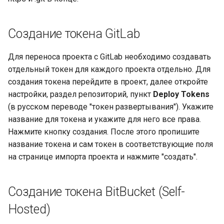
платформой
Методы для Файлов
Платформенная инженер
Создание токена GitLab
как следующий уровень
Методы для CI/CD
зрелости DevOps-контур
Для переноса проекта с GitLab необходимо создавать
отдельный токен для каждого проекта отдельно. Для
Самообслуживание и
создания токена перейдите в проект, далее откройте
снижение когнитивной
настройки, раздел репозиторий, пункт
Deploy Tokens
нагрузки разработчиков
(в русском переводе "токен развертывания"). Укажите
через платформенный
название для токена и укажите для него все права.
контур
Нажмите кнопку создания. После этого пропишите
название токена и сам токен в соответствующие поля
Подготовка ядра будуще
на странице импорта проекта и нажмите "создать".
IDP-стандарта
Создание токена BitBucket (Self-
Hosted)