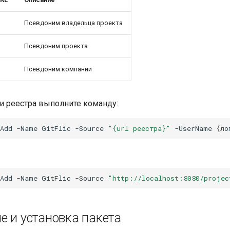
Псевдоним владельца проекта
Псевдоним проекта
Псевдоним компании
и реестра выполните команду:
Add
-Name
GitFlic
-Source
"{url реестра}"
-UserName
{
ло
Add
-Name
GitFlic
-Source
"http://localhost:8080/projec
е и установка пакета