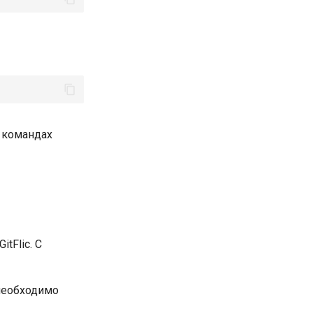
 командах
tFlic. С
необходимо