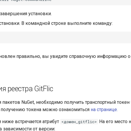
завершения установки.
становки. В командной строке выполните команду:
ановлен правильно, вы увидите справочную информацию о
я реестра GitFlic
пакетов NuGet, необходимо получить транспортный токен Gi
о получению токена можно ознакомиться
на странице.
 ниже встречается атрибут
На его место 
<домен_gitflic>
в зависимости от версии: