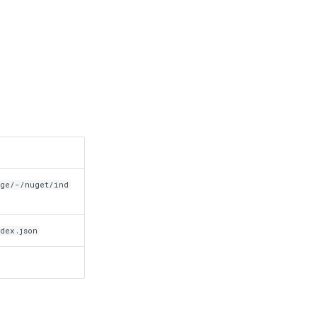
age/-/nuget/ind
dex.json