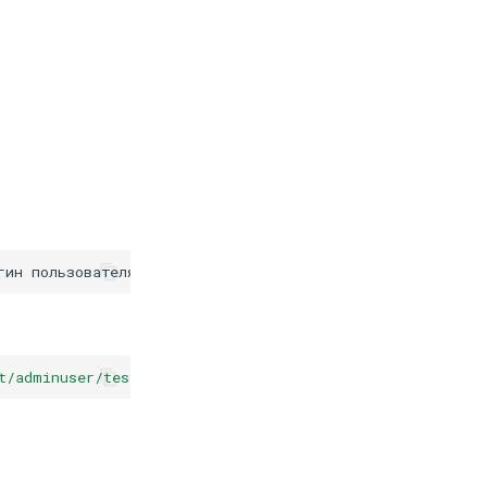
гин
пользователя
}
-Password
{
транспортный
токен
}
t/adminuser/test/package/-/nuget/index.json"
-UserName