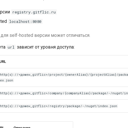
ерсии
registry.gitflic.ru
sted
localhost:8080
для self-hosted версии может отличаться.
ута
зависит от уровня доступа:
url
URL
http(s)://<домен_gitflic>/project/{ownerAlias}/{projectAlias}/pack
ex.json
http(s)://<домен_gitflic>/company/{companyAlias}/package/-/nuget/in
http(s)://<домен_gitflic>/registry/package/-/nuget/index.json
URL
Описание