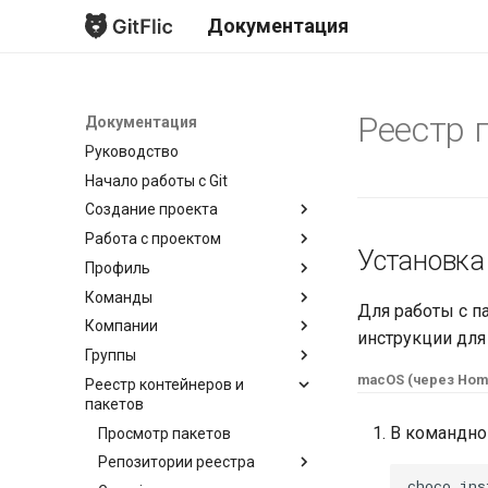
Документация
Реестр 
Документация
Руководство
Начало работы с Git
Создание проекта
Работа с проектом
Новый проект
Установка
Профиль
Создание форка
Просмотр проекта
Команды
Зеркалирование проекта
Проблемы
Список проектов
Для работы с п
Компании
Импорт проекта
Запросы на слияние
Страница профиля
Создание команды
инструкции для
Группы
Импорт с GitLab
Безопасность
Настройки профиля
Обзор команды
Создание компании
Подписки и подписчики
macOS (через Hom
Реестр контейнеров и
Массовый импорт с GitLab
Коммиты
Уведомления
Настройки команды
Обзор компании
Описание групп
Readme профиля
Профиль
пакетов
Ветки
Readme команды
Настройки компании
Аккаунт
В командно
Просмотр пакетов
Теги
Страница тарифов и оплаты
Уведомления email
Репозитории реестра
Релизы
Запуск агента компании
Ключи
choco
ins