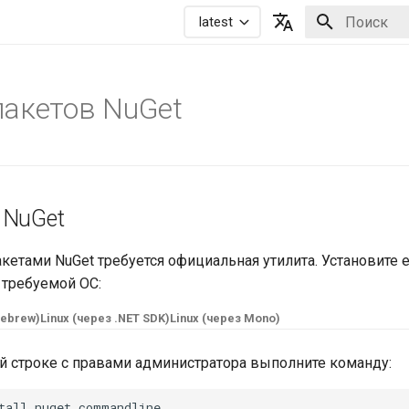
latest
Инициализа
Русский
English
пакетов NuGet
 NuGet
акетами NuGet требуется официальная утилита. Установите 
 требуемой ОС:
ebrew)
Linux (через .NET SDK)
Linux (через Mono)
й строке с правами администратора выполните команду:
tall
nuget
.
commandline