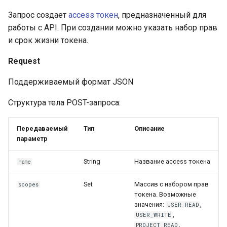
Запрос создает
access токен
, предназначенный для
работы с API. При создании можно указать набор прав
и срок жизни токена.
Request
Поддерживаемый формат JSON
Структура тела POST-запроса:
Передаваемый
Тип
Описание
параметр
String
Название access токена
name
Set
Массив с набором прав
scopes
токена. Возможные
значения:
,
USER_READ
,
USER_WRITE
,
PROJECT_READ