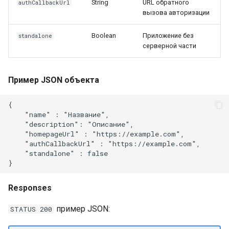
String
URL обратного
authCallbackUrl
вызова авторизации
Boolean
Приложение без
standalone
серверной части
Пример JSON объекта
{

    "name" : "Название",

    "description": "Описание",

    "homepageUrl" : "https://example.com",

    "authCallbackUrl" : "https://example.com",

    "standalone" : false

Responses
пример JSON:
STATUS 200