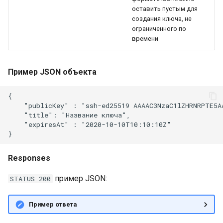
платформой
оставить пустым для
создания ключа, не
Платформенная инженер
ограниченного по
как следующий уровень
времени
зрелости DevOps-контур
Пример JSON объекта
Самообслуживание и
снижение когнитивной
{

нагрузки разработчиков
    "publicKey" : "ssh-ed25519 AAAAC3NzaC1lZHRNRPTE5A
через платформенный
    "title": "Название ключа",

контур
    "expiresAt" : "2020-10-10T10:10:10Z"

Подготовка ядра будуще
Responses
IDP-стандарта
пример JSON:
STATUS 200
Пример ответа