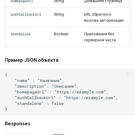
String
Домашняя страница
homepageUrl
String
URL обратного
authCallbackUrl
вызова авторизации
Boolean
Приложение без
standalone
серверной части
Пример JSON объекта
{

    "name" : "Название",

    "description": "Описание",

    "homepageUrl" : "https://example.com",

    "authCallbackUrl" : "https://example.com",

    "standalone" : false

Responses