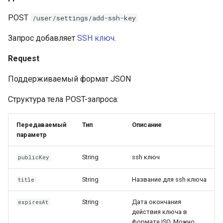
инженерном контуре
Масштабирование
Создание транспортного
RubyGem
POST
/user/settings/add-ssh-key
инженерного потока на
токена
StarVault
Push-операции
несколько команд и
Импортонезависимый и
Cargo
Запрос добавляет
SSH ключ.
продуктов
локально контролируем
Использование ИИ-
контур разработки
Request
агентов
Conda
Снижение потерь на руч
Поддерживаемый формат JSON
координации между
РБПО как встроенная
Окружения
Conan
разработкой, ревью и
инженерная практика, а 
Структура тела POST-запроса:
выпуском
внешний бумажный
Компоненты
процесс
Передаваемый
Тип
Описание
Поддержка типовых
Подмодули
параметр
сценариев изменения
Масштабирование
инженерных практик на
Интеграция с Kubernetes
String
ssh ключ
publicKey
несколько команд,
контуров и продуктов
String
Название для ssh ключа
title
Снижение стоимости
String
Дата окончания
expiresAt
владения инженерной
действия ключа в
формате ISO. Можно