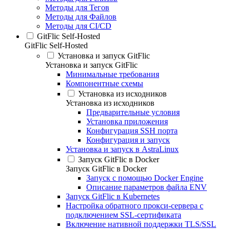
Методы для Тегов
Методы для Файлов
Методы для CI/CD
GitFlic Self-Hosted
GitFlic Self-Hosted
Установка и запуск GitFlic
Установка и запуск GitFlic
Минимальные требования
Компонентные схемы
Установка из исходников
Установка из исходников
Предварительные условия
Установка приложения
Конфигурация SSH порта
Конфигурация и запуск
Установка и запуск в AstraLinux
Запуск GitFlic в Docker
Запуск GitFlic в Docker
Запуск с помощью Docker Engine
Описание параметров файла ENV
Запуск GitFlic в Kubernetes
Настройка обратного прокси-сервера с
подключением SSL-сертификата
Включение нативной поддержки TLS/SSL