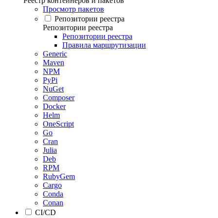
Реестр контейнеров и пакетов
Просмотр пакетов
Репозитории реестра
Репозитории реестра
Репозитории реестра
Правила маршрутизации
Generic
Maven
NPM
PyPi
NuGet
Composer
Docker
Helm
OneScript
Go
Cran
Julia
Deb
RPM
RubyGem
Cargo
Conda
Conan
CI/CD