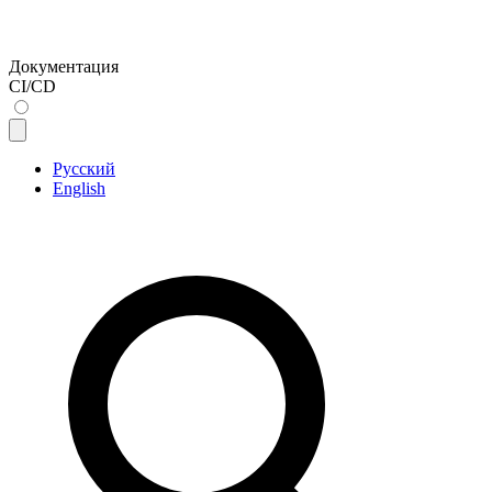
Документация
CI/CD
Русский
English